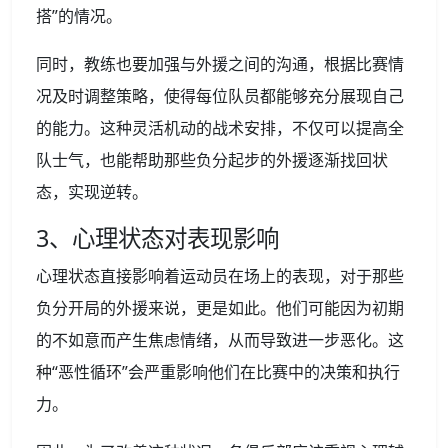
搭”的情况。
同时，教练也要加强与外援之间的沟通，根据比赛情
况及时调整策略，使得每位队员都能够充分展现自己
的能力。这种灵活机动的战术安排，不仅可以提高全
队士气，也能帮助那些负分起步的外援逐渐找回状
态，实现逆转。
3、心理状态对表现影响
心理状态直接影响着运动员在场上的表现，对于那些
负分开局的外援来说，更是如此。他们可能因为初期
的不如意而产生焦虑情绪，从而导致进一步恶化。这
种“恶性循环”会严重影响他们在比赛中的决策和执行
力。