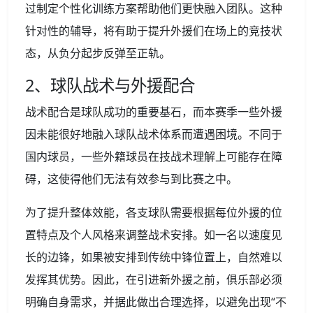
过制定个性化训练方案帮助他们更快融入团队。这种
针对性的辅导，将有助于提升外援们在场上的竞技状
态，从负分起步反弹至正轨。
2、球队战术与外援配合
战术配合是球队成功的重要基石，而本赛季一些外援
因未能很好地融入球队战术体系而遭遇困境。不同于
国内球员，一些外籍球员在技战术理解上可能存在障
碍，这使得他们无法有效参与到比赛之中。
为了提升整体效能，各支球队需要根据每位外援的位
置特点及个人风格来调整战术安排。如一名以速度见
长的边锋，如果被安排到传统中锋位置上，自然难以
发挥其优势。因此，在引进新外援之前，俱乐部必须
明确自身需求，并据此做出合理选择，以避免出现“不