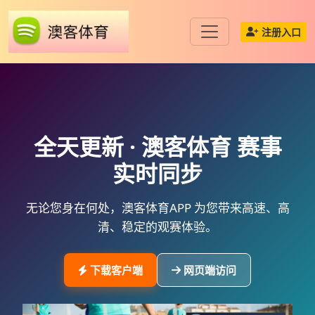
注册入口
全天更新 ·
澳客体育
赛事
实时同步
无论您身在何处，
澳客体育APP
为您带来高速、高
清、稳定的观赛体验。
下载客户端
网页端访问