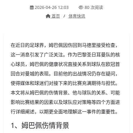
2026-04-26 12:03
80 次阅读
首页
/
体育快讯
在近日的足球界，姆巴佩因伤回到马德里接受检查，
这一消息引发了广泛关注。作为巴黎圣日耳曼队的核
心球员，姆巴佩的健康状况直接关系到球队在欧冠首
回合对曼城的表现。目前他的出战情况仍存在疑问，
使得媒体和球迷们对接下来的比赛充满期待与担忧。
本文将从姆巴佩的伤情背景、他与球队的关系、可能
影响比赛结果的因素以及球队应对策略等四个方面进
行详细阐述，以期更全面地理解这一事件的重要性。
1、姆巴佩伤情背景