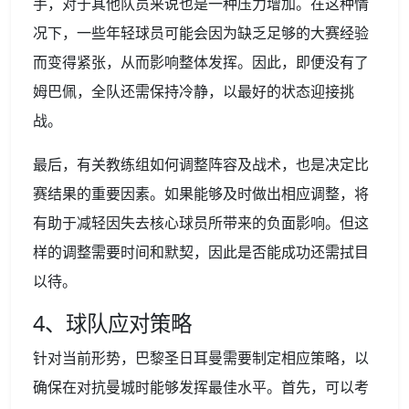
手，对于其他队员来说也是一种压力增加。在这种情
况下，一些年轻球员可能会因为缺乏足够的大赛经验
而变得紧张，从而影响整体发挥。因此，即便没有了
姆巴佩，全队还需保持冷静，以最好的状态迎接挑
战。
最后，有关教练组如何调整阵容及战术，也是决定比
赛结果的重要因素。如果能够及时做出相应调整，将
有助于减轻因失去核心球员所带来的负面影响。但这
样的调整需要时间和默契，因此是否能成功还需拭目
以待。
4、球队应对策略
针对当前形势，巴黎圣日耳曼需要制定相应策略，以
确保在对抗曼城时能够发挥最佳水平。首先，可以考