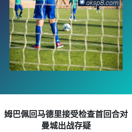
姆巴佩回马德里接受检查首回合对
曼城出战存疑