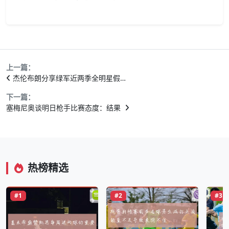
上一篇：
杰伦布朗分享绿军近两季全明星假…
下一篇：
塞梅尼奥谈明日枪手比赛态度：结果
热榜精选
#1
#2
#3