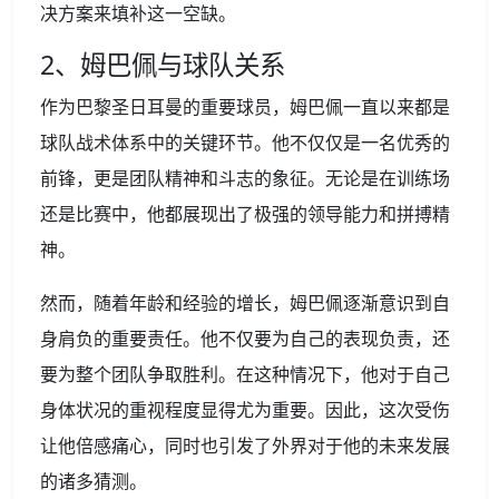
决方案来填补这一空缺。
2、姆巴佩与球队关系
作为巴黎圣日耳曼的重要球员，姆巴佩一直以来都是
球队战术体系中的关键环节。他不仅仅是一名优秀的
前锋，更是团队精神和斗志的象征。无论是在训练场
还是比赛中，他都展现出了极强的领导能力和拼搏精
神。
然而，随着年龄和经验的增长，姆巴佩逐渐意识到自
身肩负的重要责任。他不仅要为自己的表现负责，还
要为整个团队争取胜利。在这种情况下，他对于自己
身体状况的重视程度显得尤为重要。因此，这次受伤
让他倍感痛心，同时也引发了外界对于他的未来发展
的诸多猜测。