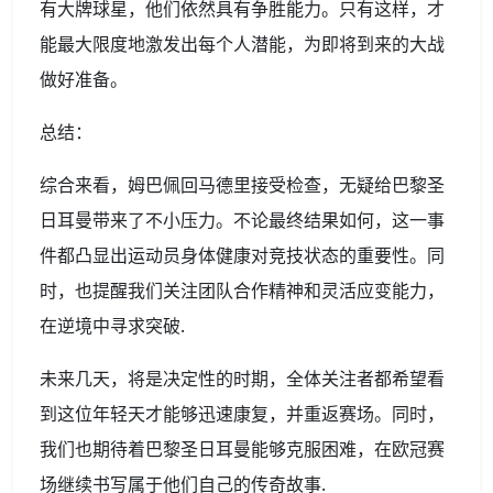
有大牌球星，他们依然具有争胜能力。只有这样，才
能最大限度地激发出每个人潜能，为即将到来的大战
做好准备。
总结：
综合来看，姆巴佩回马德里接受检查，无疑给巴黎圣
日耳曼带来了不小压力。不论最终结果如何，这一事
件都凸显出运动员身体健康对竞技状态的重要性。同
时，也提醒我们关注团队合作精神和灵活应变能力，
在逆境中寻求突破.
未来几天，将是决定性的时期，全体关注者都希望看
到这位年轻天才能够迅速康复，并重返赛场。同时，
我们也期待着巴黎圣日耳曼能够克服困难，在欧冠赛
场继续书写属于他们自己的传奇故事.