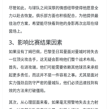
尽管如此，与球队之间深厚的情感纽带使得他愿意全
力以赴去恢复。俱乐部方面也积极配合，为他提供最
佳治疗方案，希望能尽快看到他的身影再次出现在绿
茵场上。
3、影响比赛结果因素
如果没有了姆巴佩，巴黎圣日耳曼面对曼城时将失去
一位顶尖攻击手，这无疑会影响他们整个战术布局。
首先，在进攻端，他们可能需要依赖其他球员来承担
起更多责任，而这并不是一件容易之事。尤其是面对
实力强劲且防守严密的曼城队，他们必须迅速找到有
效的方法来打破僵局。
其次，从心理层面来看，如果毫无预警地失去主力射